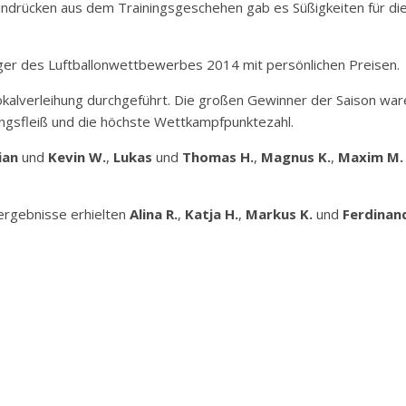
indrücken aus dem Trainingsgeschehen gab es Süßigkeiten für die
ger des Luftballonwettbewerbes 2014 mit persönlichen Preisen.
kalverleihung durchgeführt. Die großen Gewinner der Saison wa
ingsfleiß und die höchste Wettkampfpunktezahl.
ian
und
Kevin W.
,
Lukas
und
Thomas H.
,
Magnus K.
,
Maxim M.
ergebnisse erhielten
Alina R.
,
Katja H.
,
Markus K.
und
Ferdinan