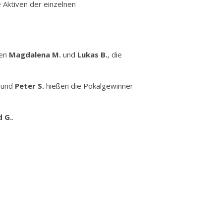
 Aktiven der einzelnen
ren
Magdalena M.
und
Lukas B.
, die
und
Peter S.
hießen die Pokalgewinner
d G.
.